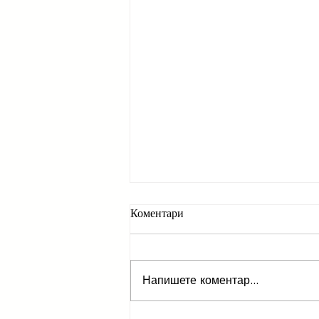
Коментари
Напишете коментар...
Има ли място AI в модата?