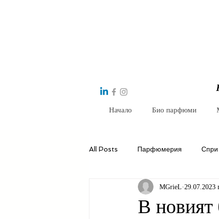
Начало
Био парфюми
All Posts
Парфюмерия
Спри
MGrieL
29.07.2023 г
В новият 