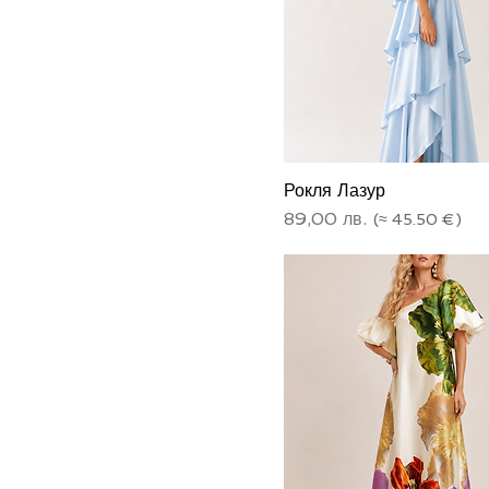
Рокля Лазур
Цена
89,00 лв.