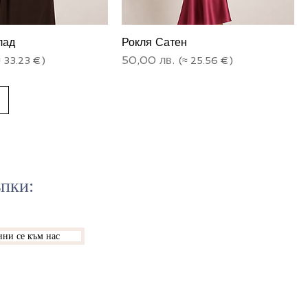
лад
Рокля Сатен
Цена
50,00 лв.
ъпки:
ни се към нас