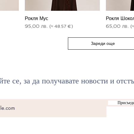
Рокля Мус
Рокля Шоко
Цена
Цена
95,00 лв.
65,00 лв.
Зареди още
те се, за да получавате новости и отст
Присъеди