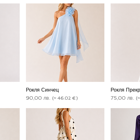
Рокля Синчец
Рокля Прек
Цена
Цена
90,00 лв.
75,00 лв.