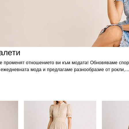
алети
ще променят отношението ви към модата! Обновяваме спо
 ежедневната мода и предлагаме разнообразие от рокли,
от 1 до13 работни дни в зависимост от
с и всяка не взета пратка остава като тежест за бизнеса.