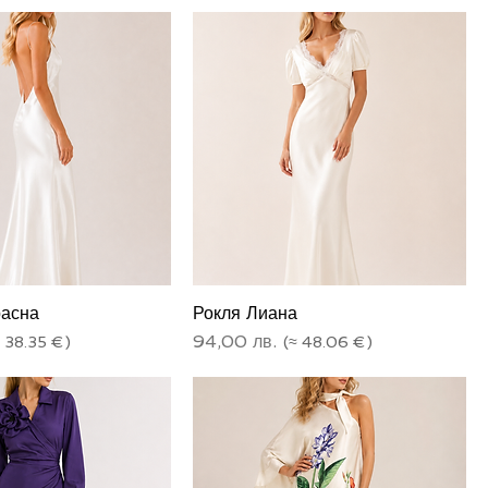
расна
Рокля Лиана
Цена
94,00 лв.