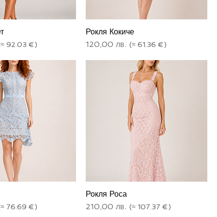
т
Рокля Кокиче
Цена
120,00 лв.
Рокля Роса
Цена
210,00 лв.