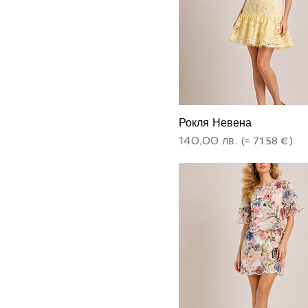
3XL
4XL
L
S
XL
Рокля Невена
XS
Цена
140,00 лв.
XXL
XXS
М