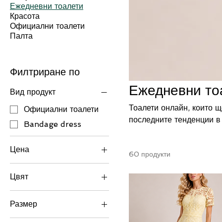
Ежедневни тоалети
Красота
Официални тоалети
Палта
Филтриране по
Ежедневни то
Вид продукт
Тоалети онлайн, които 
Официални тоалети
последните тенденции в
Bandage dress
гащеризони и комплекти. Срок на доставка 
наличностите. Преди да поръчате се уверете, че искате наш артикул, защото ги
Цена
60 продукти
внасяме специално за Ва
Цвят
45 лв.
240 лв.
Размер
2XL