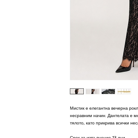
Мистик е елегантна вечерна рокл
несравним начин. Дантелата е м
тялото, като прикрива всички не
Срок за изпълнение 13 дни