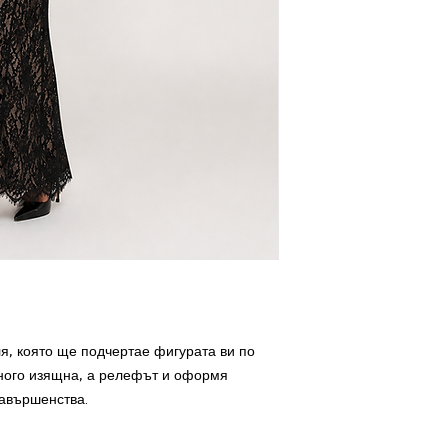
я, която ще подчертае фигурата ви по
ного изящна, а релефът и оформя
савършенства.