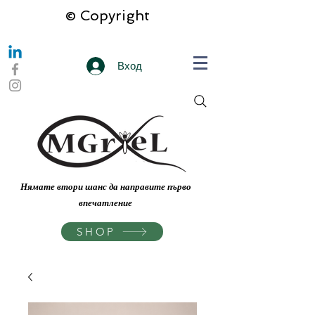
© Copyright
Вход
Нямате втори шанс да направите първо
впечатление
SHOP