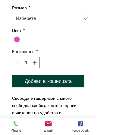
Размер
*
Цвят
*
Количество
*
Добави в кошницата
Свобода е гащеризон с много
свободна кройка, която го прави
съчитание на удобство и
елегантност. Материята е тафта с
лъскав ефект.
Phone
Email
Facebook