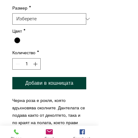
Размер
*
Цвят
*
Количество
*
Добави в кошницата
Черна роза е рокля, която
вдъхновява околните. Дантелата се
подава както от деколтето, така и
по краят на полата, което прави
моделът изключително нежен и
романтично приказен.